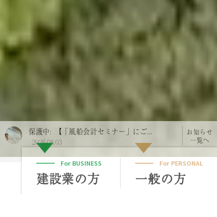
保護中: 【 “特許工法FB-6×JAS無垢で...
お知らせ
一覧へ
2026.07.31
For BUSINESS
For PERSONAL
建設業の方
一般の方