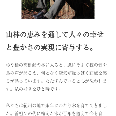
山林の恵みを通して人々の幸せ
と
豊かさの実現に寄与する。
杉や桧の高樹齢の林に入ると、風にそよぐ枝の音や
鳥の声が聞こえ、何となく空気が緑っぽく荘厳な感
じが漂っています。たたずんでいると心が洗われま
す。私の好きなひと時です。
私たちは紀州の地で永年にわたり木を育ててきまし
た。曽祖父の代に植えた木が百年を越えて今も育