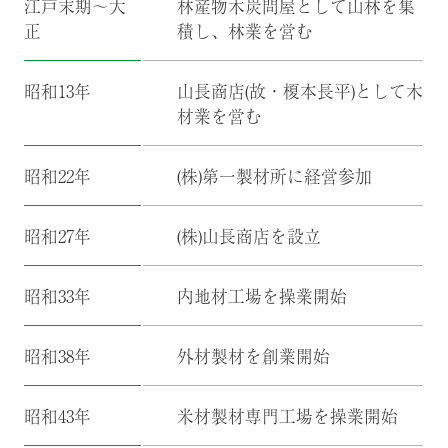
江戸末期～大
林産物木炭問屋として山林を集
正
積し、林業を営む
昭和13年
山長商店(故・榎本長平)として木
材業を営む
昭和22年
(株)第一製材所に経営参加
昭和27年
(株)山長商店を設立
昭和33年
内地材工場を操業開始
昭和38年
外材製材を創業開始
昭和43年
米材製材専門工場を操業開始