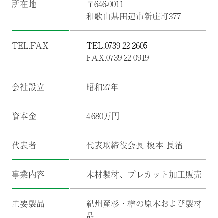
所在地
〒646-0011
和歌山県田辺市新庄町377
TEL.FAX
TEL.0739-22-2605
FAX.0739-22-0919
会社設立
昭和27年
資本金
4,680万円
代表者
代表取締役会長 榎本 長治
事業内容
木材製材、プレカット加工販売
主要製品
紀州産杉・檜の原木および製材
品