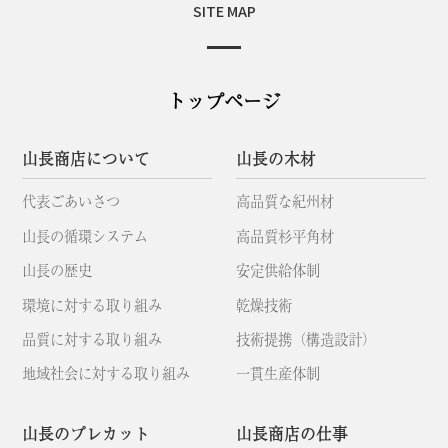
SITE MAP
トップページ
山長商店について
山長の木材
代表ごあいさつ
高品質な紀州材
山長の循環システム
高品質杉平角材
山長の歴史
安定供給体制
環境に対する取り組み
乾燥技術
品質に対する取り組み
技術提携（構造設計）
地域社会に対する取り組み
一貫生産体制
山長のプレカット
山長商店の仕事