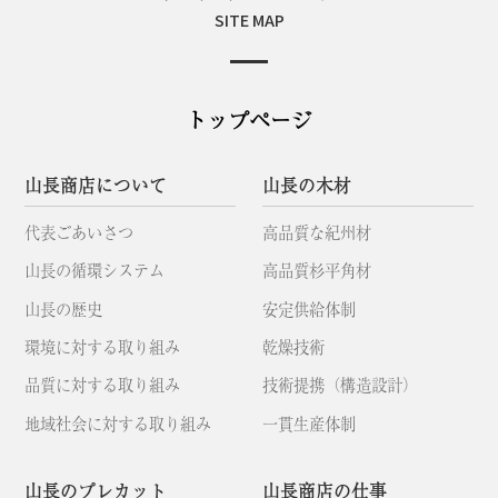
SITE MAP
トップページ
山長商店について
山長の木材
代表ごあいさつ
高品質な紀州材
山長の循環システム
高品質杉平角材
山長の歴史
安定供給体制
環境に対する取り組み
乾燥技術
品質に対する取り組み
技術提携（構造設計）
地域社会に対する取り組み
一貫生産体制
山長のプレカット
山長商店の仕事