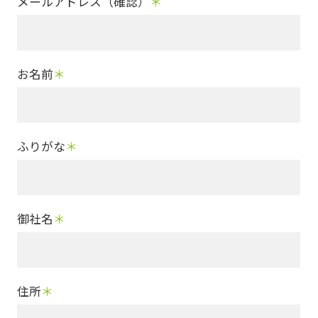
メールアドレス（確認）
＊
お名前
＊
ふりがな
＊
御社名
＊
住所
＊