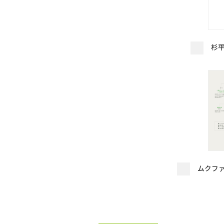
杉
ムクフ