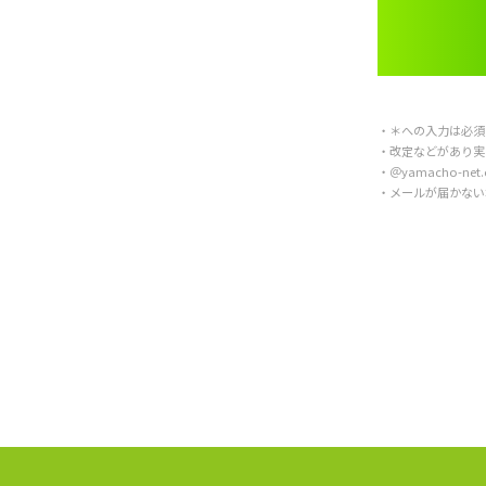
・＊への入力は必須
・改定などがあり実
・＠yamacho-
・メールが届かない